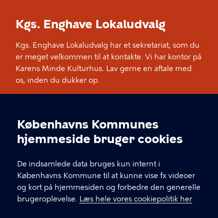
Kgs. Enghave Lokaludvalg
Kgs. Enghave Lokaludvalg har et sekretariat, som du
er meget velkommen til at kontakte. Vi har kontor på
Karens Minde Kulturhus. Lav gerne en aftale med
os, inden du dukker op.
KONTAKT
Københavns Kommunes
Cookieindstillinger
Karens Minde Kulturhus, Wagnersvej 19, 2450
hjemmeside bruger cookies
København SV
De indsamlede data bruges kun internt i
Københavns Kommune til at kunne vise fx videoer
LINKS
og kort på hjemmesiden og forbedre den generelle
brugeroplevelse.
Læs hele vores cookiepolitik her
Medlemmernes side