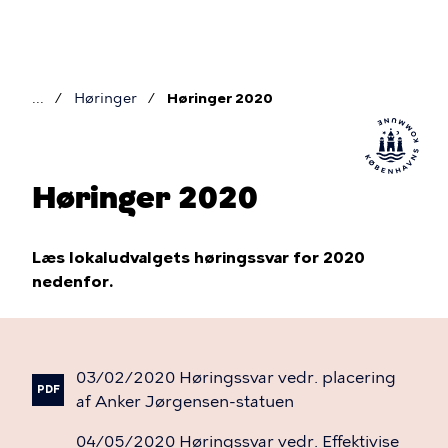
Gå
til
hovedindhold
Høringer
Høringer 2020
Brødkrumme
Høringer 2020
Læs lokaludvalgets høringssvar for 2020
nedenfor.
03/02/2020
Høringssvar
vedr.
placering
PDF
af
Anker
Jørgensen-statuen
04/05/2020
Høringssvar
vedr.
Effektivise