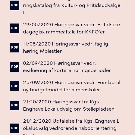
ringskatalog
fra
Kultur-
og
Fritidsudvalge
PDF
t
29/05/2020
Høringssvar
vedr.
Fritidspæ
PDF
dagogisk
rammeaftale
for
KKFO'er
11/08/2020
Høringssvar
vedr.
faglig
PDF
høring
Molestien
02/09/2020
Høringssvar
vedr.
PDF
evaluering
af
kortere
høringsperioder
25/09/2020
Høringssvar
vedr.
Forslag
til
PDF
ny
budgetmodel
for
almenskoler
21/10/2020
Høringssvar
fra
Kgs.
PDF
Enghave
Lokaludvalg
om
Stejlepladsen
21/12/2020
Udtalelse
fra
Kgs.
Enghave
L
okaludvalg
vedrørende
naboorientering
PDF